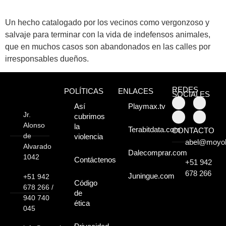
Atractivos
Un hecho catalogado por los vecinos como vergonzoso y
salvaje para terminar con la vida de indefensos animales,
Moyobamba, está
que en muchos casos son abandonados en las calles por
lleno de atractivos
irresponsables dueños.
sorprendentes,
REDES
POLÍTICAS
ENLACES
¡Descúbrelos!
SOCIALES
Así
Playmax.tv
Jr.
cubrimos
Alonso
la
Terabitdata.com
CONTACTO
de
violencia
abel@moyo
Alvarado
Dalecomprar.com
1042
Contáctenos
+51 942
678 266
Juningue.com
+51 942
Código
678 266 /
de
940 740
ética
045