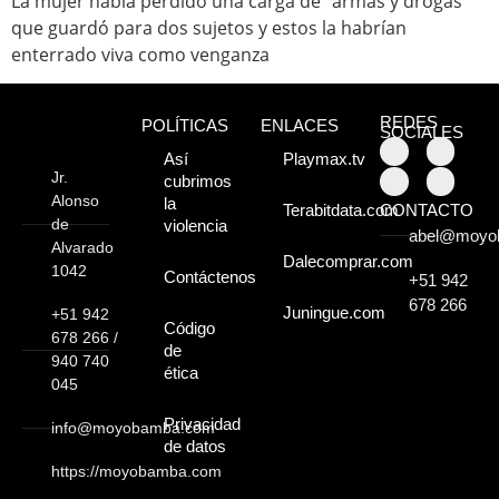
La mujer había perdido una carga de “armas y drogas”
que guardó para dos sujetos y estos la habrían
Moyobamba, está
enterrado viva como venganza
lleno de atractivos
REDES
POLÍTICAS
ENLACES
sorprendentes,
SOCIALES
Así
Playmax.tv
¡Descúbrelos!
Jr.
cubrimos
Alonso
la
CONTACTO
Terabitdata.com
de
violencia
abel@moyo
Alvarado
Dalecomprar.com
1042
Contáctenos
+51 942
678 266
Juningue.com
+51 942
Código
678 266 /
de
940 740
ética
045
Privacidad
info@moyobamba.com
de datos
https://moyobamba.com