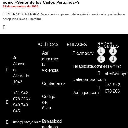
Atractivos
como «Señor de los Cielos Peruanos»?
28 de noviembre de 2020
LECTURA OBLIGATORIA: Moyobambino pionero de la aviación nacional y que hasta un
aeropuerto lleva su nombre.
Moyobamba, está
lleno de atractivos
sorprendentes,
REDES
POLÍTICAS
ENLACES
SOCIALES
Así
Playmax.tv
¡Descúbrelos!
Jr.
cubrimos
Alonso
la
Terabitdata.com
CONTACTO
de
violencia
abel@moyo
Alvarado
Dalecomprar.com
1042
Contáctenos
+51 942
678 266
Juningue.com
+51 942
Código
678 266 /
de
940 740
ética
045
Privacidad
info@moyobamba.com
de datos