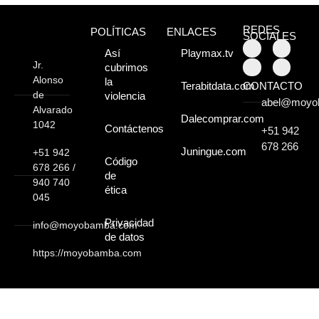
Moyobamba, está
REDES
lleno de atractivos
POLÍTICAS
ENLACES
SOCIALES
Así
Playmax.tv
sorprendentes,
Jr.
cubrimos
Alonso
la
¡Descúbrelos!
CONTACTO
Terabitdata.com
de
violencia
abel@moyo
Alvarado
Dalecomprar.com
1042
Contáctenos
+51 942
678 266
Juningue.com
+51 942
Código
678 266 /
de
940 740
ética
045
Privacidad
info@moyobamba.com
de datos
https://moyobamba.com