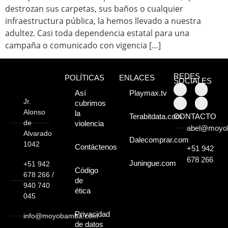
Atractivos
destrozan sus carpetas, sus baños o cualquier
infraestructura pública, la hemos llevado a nuestra
Moyobamba, está
adultez. Casi toda dependencia estatal para una
campaña o comunicado con vigencia […]
lleno de atractivos
sorprendentes,
REDES
POLÍTICAS
ENLACES
SOCIALES
¡Descúbrelos!
Así
Playmax.tv
Jr.
cubrimos
Alonso
la
CONTACTO
Terabitdata.com
de
violencia
abel@moyo
Alvarado
Dalecomprar.com
1042
Contáctenos
+51 942
678 266
Juningue.com
+51 942
Código
678 266 /
de
940 740
ética
045
Privacidad
info@moyobamba.com
de datos