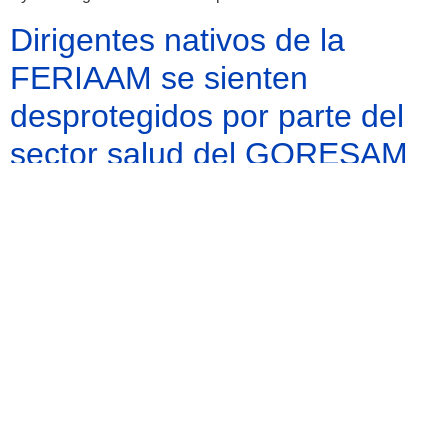
Dirigentes nativos de la
FERIAAM se sienten
desprotegidos por parte del
sector salud del GORESAM
Gobierno regional no interviene a favor de comunidades
nativas a pesar que existe 10 millones de presupuesto
Regidor Luis Vásquez
desmiente a su colega
Ronald Julca
Dijo que comisión investigadora sobre el caso de canastas