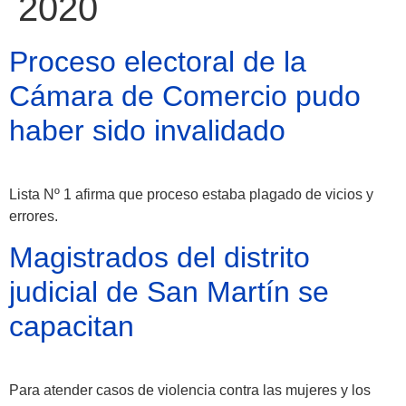
2020
Proceso electoral de la
Cámara de Comercio pudo
haber sido invalidado
Lista Nº 1 afirma que proceso estaba plagado de vicios y
Atractivos
errores.
Magistrados del distrito
Moyobamba, está
judicial de San Martín se
lleno de atractivos
capacitan
sorprendentes,
¡Descúbrelos!
Para atender casos de violencia contra las mujeres y los