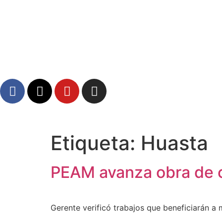
Etiqueta:
Huasta
Atractivos
PEAM avanza obra de c
Moyobamba, está lleno de atractivos sorprendent
Gerente verificó trabajos que beneficiarán a