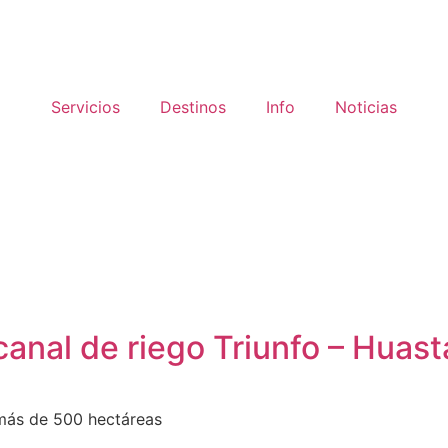
Servicios
Destinos
Info
Noticias
anal de riego Triunfo – Huast
es, ¡Descúbrelos!
 más de 500 hectáreas